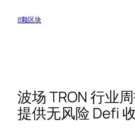
跳
至
8颗区块
内
容
波场 TRON 行业周
提供无风险 Defi 