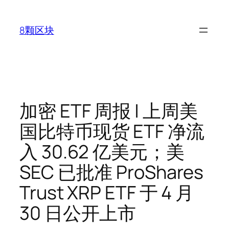
跳
至
8颗区块
内
容
加密 ETF 周报 | 上周美
国比特币现货 ETF 净流
入 30.62 亿美元；美
SEC 已批准 ProShares
Trust XRP ETF 于 4 月
30 日公开上市