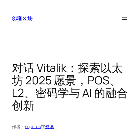
跳
至
8颗区块
内
容
对话 Vitalik：探索以太
坊 2025 愿景，POS、
L2、密码学与 AI 的融合
创新
作者：
superus
在
资讯