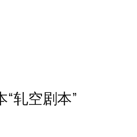
本“轧空剧本”