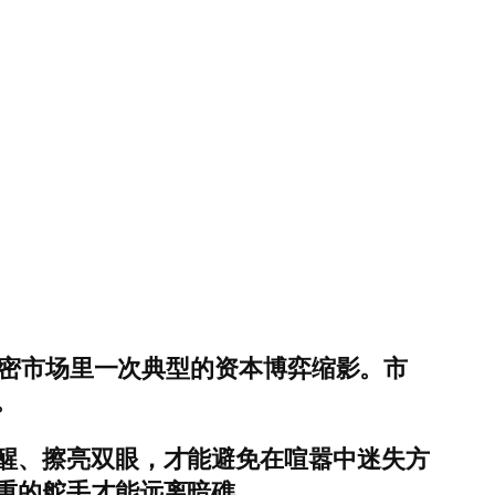
加密市场里一次典型的资本博弈缩影。市
。
醒、擦亮双眼，才能避免在喧嚣中迷失方
重的舵手才能远离暗礁。