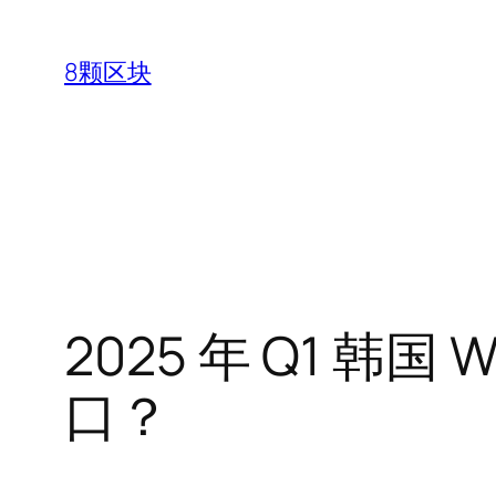
跳
至
8颗区块
内
容
2025 年 Q1 
口？