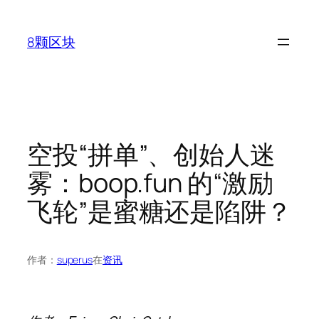
跳
至
8颗区块
内
容
空投“拼单”、创始人迷
雾：boop.fun 的“激励
飞轮”是蜜糖还是陷阱？
作者：
superus
在
资讯