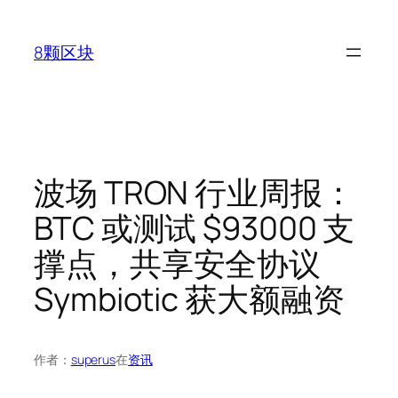
跳
至
8颗区块
内
容
波场 TRON 行业周报：
BTC 或测试 $93000 支
撑点，共享安全协议
Symbiotic 获大额融资
作者：
superus
在
资讯