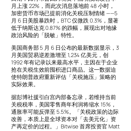
月上涨 22%，而此次消息落地前 48 小时，
加密货币市场已提前消化关税压制情绪 ——5
月 6 日美股暴跌时，BTC 仅微跌 0.3%，显著
低于纳斯达克 0.87% 的跌幅，展现出对地缘
政治风险的「脱敏」特性。
美国商务部 5 月 6 日公布的最新数据显示，3
月美国贸易逆差激增至 1,234 亿美元，创
1992 年有记录以来最高水平，主因在于企业
抢在关税生效前囤积进口商品。这一数据迫
使特朗普政府重新评估「关税施压」策略的
实际效果。
据彭博社援引白宫内部备忘录，若维持当前
关税税率，美国零售商年利润将缩水 15%，
通胀率可能反弹至 5.5%。「关税政策的边际
改善，本质上是全球资本对「去美元化」资
产再定价的过程。」Bitwise 首席投资官 Matt