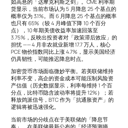
如高悬的「达摩克利斯之剑」。CME 利率期
货显示，当前市场认为 5 月降息 25 个基点的
概率仅为 3.1%。而 6 月降息 25 个基点的概率
也只有 65%（较 4 月峰值下降 10 个百分
点），10 年期美债收益率加速回落至
3.75%，反映出投资者对「政策滞后效应」的
担忧 —— 4 月非农就业新增 17.7 万人，核心
PCE 物价指数同比上涨 4.7%，显示美国经济
仍具韧性，可能推迟降息时点。
加密货币市场面临微妙平衡。若美联储维持
利率不变，高企的资金成本可能压制风险资
产估值（历史数据显示，利率每维持 1 个百
分点，比特币隐含波动率将提升 12%）；若
释放鸽派信号，BTC 作为「抗通胀资产」的
逻辑将被迅速强化。
当前市场的分歧点在于美联储的「降息节
奏」。在美联储最新公布的「经济预测摘