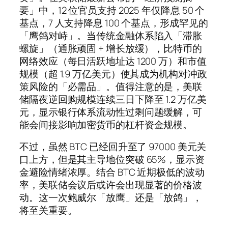
要」中，12 位官员支持 2025 年仅降息 50 个
基点，7 人支持降息 100 个基点，形成罕见的
「鹰鸽对峙」。当传统金融体系陷入「滞胀
螺旋」（通胀顽固 + 增长放缓），比特币的
网络效应（每日活跃地址达 1200 万）和市值
规模（超 1.9 万亿美元）使其成为机构对冲政
策风险的「必需品」。值得注意的是，美联
储隔夜逆回购规模连续三日下降至 1.2 万亿美
元，显示银行体系流动性过剩问题缓解，可
能会间接影响加密货币的杠杆资金规模。
不过，虽然 BTC 已经回升至了 97000 美元关
口上方，但是其主导地位突破 65%，显示资
金避险情绪浓厚。结合 BTC 近期极低的波动
率，美联储会议后或许会出现显著的价格波
动。这一次鲍威尔「放鹰」还是「放鸽」，
将至关重要。