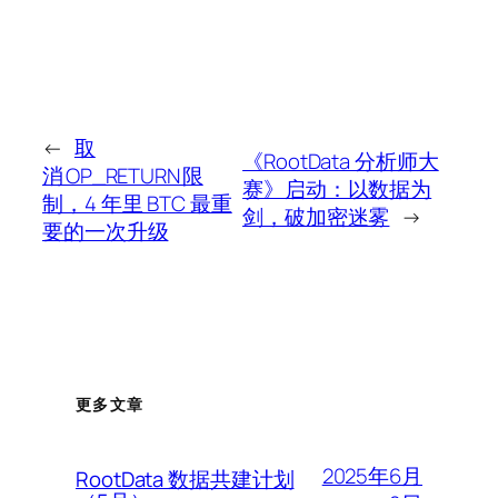
←
取
《RootData 分析师大
消 OP_RETURN 限
赛》启动：以数据为
制，4 年里 BTC 最重
剑，破加密迷雾
→
要的一次升级
更多文章
2025年6月
RootData 数据共建计划