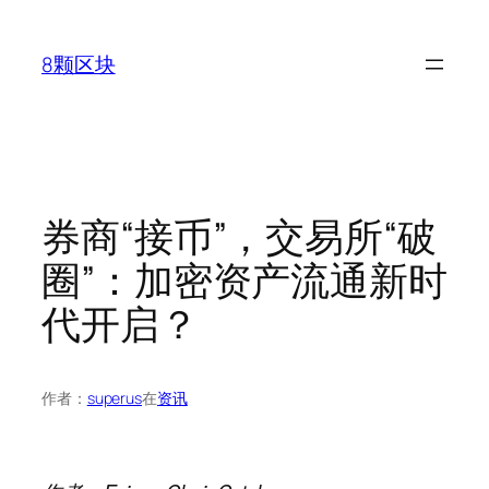
跳
至
8颗区块
内
容
券商“接币”，交易所“破
圈”：加密资产流通新时
代开启？
作者：
superus
在
资讯