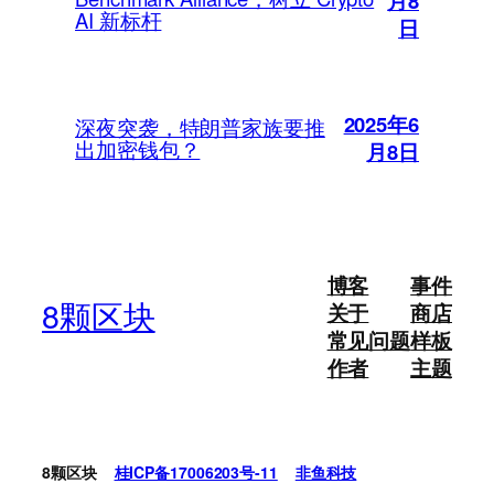
月8
AI 新标杆
日
2025年6
深夜突袭，特朗普家族要推
出加密钱包？
月8日
博客
事件
8颗区块
关于
商店
常见问题
样板
作者
主题
8颗区块
桂ICP备17006203号-11
非鱼科技