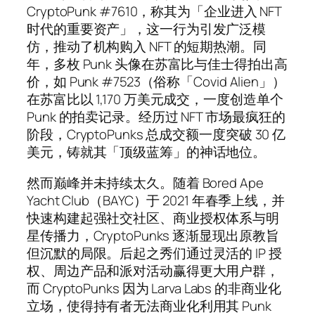
CryptoPunk #7610，称其为「企业进入 NFT
时代的重要资产」，这一行为引发广泛模
仿，推动了机构购入 NFT 的短期热潮。同
年，多枚 Punk 头像在苏富比与佳士得拍出高
价，如 Punk #7523（俗称「Covid Alien」）
在苏富比以 1,170 万美元成交，一度创造单个
Punk 的拍卖记录。经历过 NFT 市场最疯狂的
阶段，CryptoPunks 总成交额一度突破 30 亿
美元，铸就其「顶级蓝筹」的神话地位。
然而巅峰并未持续太久。随着 Bored Ape
Yacht Club（BAYC）于 2021 年春季上线，并
快速构建起强社交社区、商业授权体系与明
星传播力，CryptoPunks 逐渐显现出原教旨
但沉默的局限。后起之秀们通过灵活的 IP 授
权、周边产品和派对活动赢得更大用户群，
而 CryptoPunks 因为 Larva Labs 的非商业化
立场，使得持有者无法商业化利用其 Punk