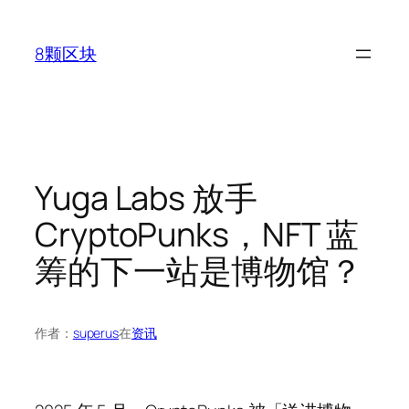
跳
至
8颗区块
内
容
Yuga Labs 放手
CryptoPunks，NFT 蓝
筹的下一站是博物馆？
作者：
superus
在
资讯