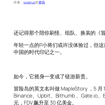
作者：
superus
在
资讯
还记得那个陪你刷怪、组队、换装的《
年轻一点的P小将们或许没体验过，但这款
中国的时代印记之一。
如今，它摇身一变成了链游新贵。
冒险岛的英文名叫做 MapleStory ，5 月 1
Binance、Upbit、Bithumb 、Gate
元，FDV 飙升至 30 亿美金。