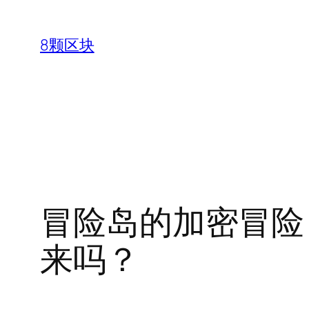
跳
至
8颗区块
内
容
冒险岛的加密冒险
来吗？