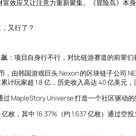
吗，财富效应又让注意力重新聚集。《冒险岛》本
道，又行了？
的狂飙：项目自身行不行，对比链游赛道的前辈们
 的治理代币，由韩国游戏巨头 Nexon 的区块链子公司 N
全球累计玩家超 1.8 亿，历史收入高达 40 亿美
过 MapleStory Universe 打造一个社区
 亿枚，其中 16.37%（约 1.637 亿枚）通