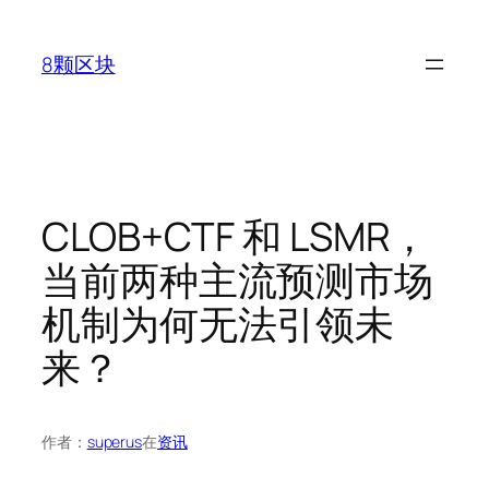
跳
至
8颗区块
内
容
CLOB+CTF 和 LSMR，
当前两种主流预测市场
机制为何无法引领未
来？
作者：
superus
在
资讯