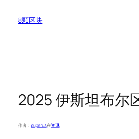
跳
至
8颗区块
内
容
2025 伊斯坦布
作者：
superus
在
资讯