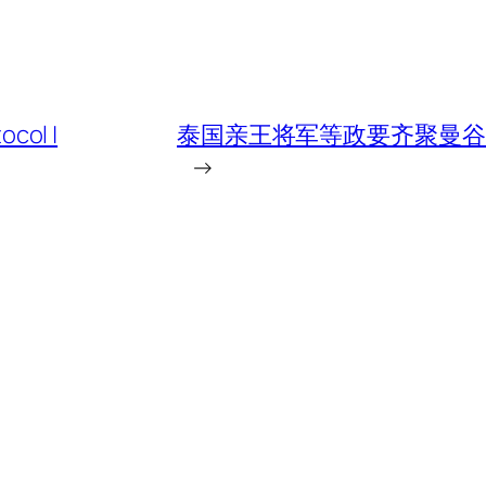
ol |
泰国亲王将军等政要齐聚曼谷， 
→