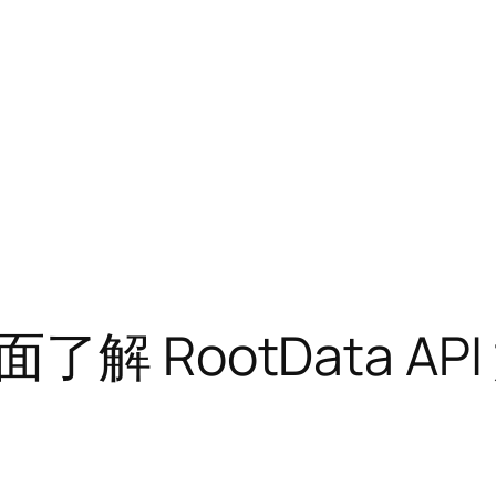
解 RootData AP