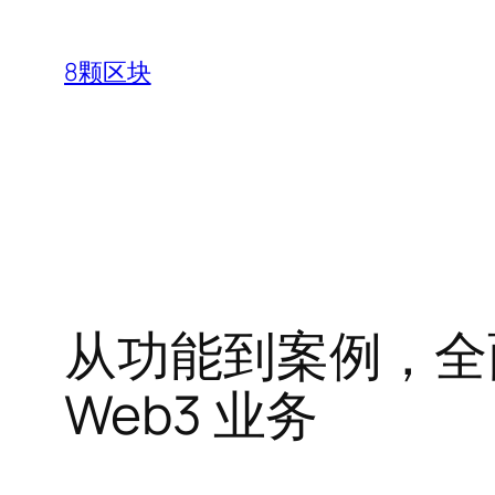
跳
至
8颗区块
内
容
从功能到案例，全面了
Web3 业务