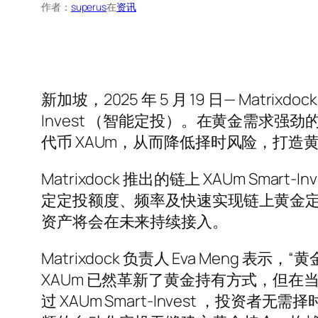
作者：
superus
在
资讯
新加坡，2025 年 5 月 19 日— Matrix
Invest （智能定投）。在黄金需求强劲
代币 XAUm，从而降低择时风险，打造
Matrixdock 推出的链上 XAUm Smar
定定投额度、频率及快速实现链上黄金定投。目前，
资产将会在未来持续接入。
Matrixdock 负责人 Eva Me
XAUm 已然革新了黄金持有方式，但
过 XAUm Smart-Invest 