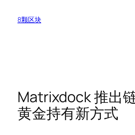
跳
至
8颗区块
内
容
Matrixdock 推
黄金持有新方式