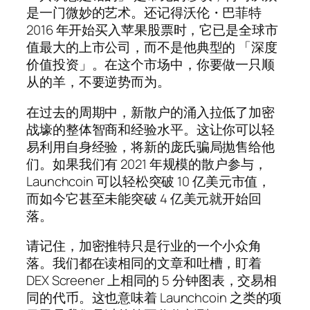
是一门微妙的艺术。还记得沃伦・巴菲特
2016 年开始买入苹果股票时，它已是全球市
值最大的上市公司，而不是他典型的 「深度
价值投资」。在这个市场中，你要做一只顺
从的羊，不要逆势而为。
在过去的周期中，新散户的涌入拉低了加密
战壕的整体智商和经验水平。这让你可以轻
易利用自身经验，将新的庞氏骗局抛售给他
们。如果我们有 2021 年规模的散户参与，
Launchcoin 可以轻松突破 10 亿美元市值，
而如今它甚至未能突破 4 亿美元就开始回
落。
请记住，加密推特只是行业的一个小众角
落。我们都在读相同的文章和吐槽，盯着
DEX Screener 上相同的 5 分钟图表，交易相
同的代币。这也意味着 Launchcoin 之类的项