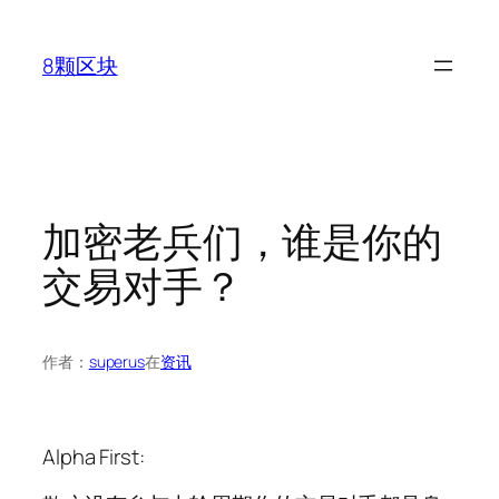
跳
至
8颗区块
内
容
加密老兵们，谁是你的
交易对手？
作者：
superus
在
资讯
Alpha First: