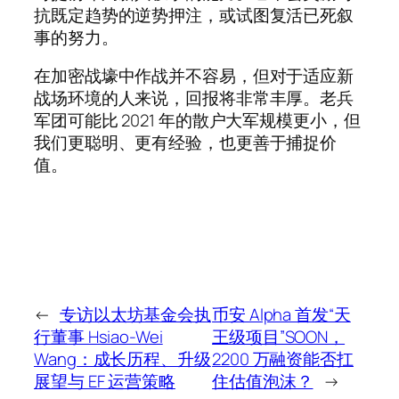
抗既定趋势的逆势押注，或试图复活已死叙
事的努力。
在加密战壕中作战并不容易，但对于适应新
战场环境的人来说，回报将非常丰厚。老兵
军团可能比 2021 年的散户大军规模更小，但
我们更聪明、更有经验，也更善于捕捉价
值。
←
专访以太坊基金会执
币安 Alpha 首发“天
行董事 Hsiao-Wei
王级项目”SOON，
Wang：成长历程、升级
2200 万融资能否扛
展望与 EF 运营策略
住估值泡沫？
→