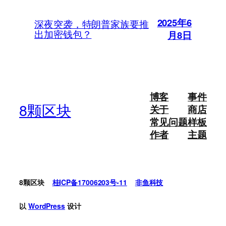
2025年6
深夜突袭，特朗普家族要推
出加密钱包？
月8日
博客
事件
8颗区块
关于
商店
常见问题
样板
作者
主题
8颗区块
桂ICP备17006203号-11
非鱼科技
以
WordPress
设计