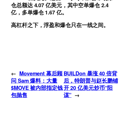
仓总额达 4.07 亿美元，其中空单爆仓 2.4
亿，多单爆仓 1.67 亿。
高杠杆之下，浮盈和爆仓只在一线之间。
←
Movement 幕后顾
BUILDon 暴涨 40 倍背
问 Sam 爆料：大量
后，特朗普与赵长鹏铺
$MOVE 被内部指定钱
开 20 亿美元炒币“阳
包抛售
谋”
→