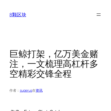
跳
至
8颗区块
内
容
巨鲸打架，亿万美金赌
注，一文梳理高杠杆多
空精彩交锋全程
作者：
superus
在
资讯