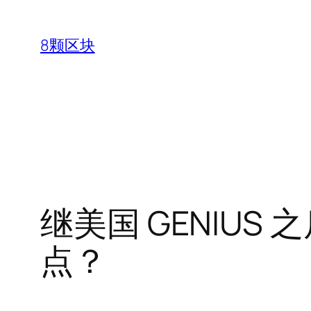
跳
至
8颗区块
内
容
继美国 GENIU
点？