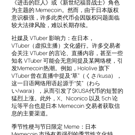
《进击的巨人》或《新世纪福音战士》角色
为主题的 Memecoin。然而，由于日本版权
意识极强，许多此类代币会因版权问题面临
较大法律风险，难以长期存续。
社媒及 VTuber 影响力：在日本，
VTuber（虚拟主播）文化盛行。许多交易者
会关注 VTuber 的言论、直播内容，甚至一些
知名 VTuber 可能会无意间提及某网络梗，引
发Memecoin热潮。例如，Hololive 旗下
VTuber 曾在直播中提及“草”（くさ/kusa），
这一日语网络用语起源于“笑”（わら
い/warai），从而引发了$KUSA代币的短暂的
猛烈上涨。此外，X、Niconico 以及 5ch 论
坛等平台也是日本 Memecoin 交易者获取信
息的主要渠道。
季节性梗与节日限定 Meme：日本
Memecoin 市场有着强烈的季节性文化特