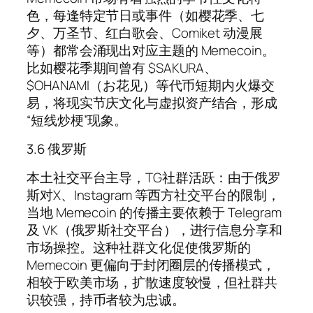
色，每逢特定节日或事件（如樱花季、七
夕、万圣节、红白歌会、Comiket 动漫展
等）都常会涌现出对应主题的 Memecoin。
比如樱花季期间曾有 $SAKURA、
$OHANAMI（お花见）等代币短期内火爆交
易，将现实节庆文化与虚拟资产结合，形成
“短线炒梗”现象。
3.6 俄罗斯
本土社交平台主导，TG社群活跃：由于俄罗
斯对X、Instagram 等西方社交平台的限制，
当地 Memecoin 的传播主要依赖于 Telegram
及 VK（俄罗斯社交平台），进行信息分享和
市场操控。这种社群文化促使俄罗斯的
Memecoin 更偏向于封闭圈层的传播模式，
相较于欧美市场，扩散速度较慢，但社群共
识较强，持币者较为忠诚。