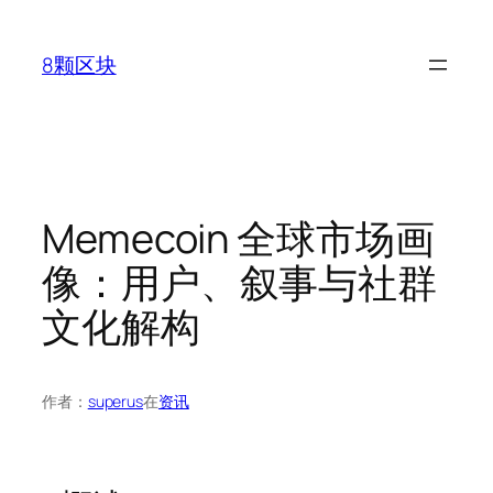
跳
至
8颗区块
内
容
Memecoin 全球市场画
像：用户、叙事与社群
文化解构
作者：
superus
在
资讯