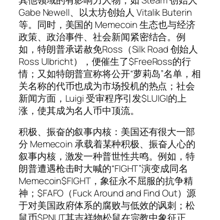
Gabe Newell、以太坊创始人 Vitalik Buterin
等。同时，美国的 Memecoin 生态也与经济
政策、政治事件、社会新闻紧密结合。例
如，特朗普承诺赦免Ross（Silk Road 创始人
Ross Ulbricht），便催生了$FreeRoss的行
情；又如特朗普宣称将公开“萝莉岛”名单，相
关名称的代币也成为市场投机的热点；社会
新闻方面，Luigi 受审程序引发$LUIGI的上
涨，使其成为名人币中顶流。
积极、振奋的叙事内核：美国还有很大一部
分 Memecoin 承载着某种积极、振奋人心的
叙事内核，激发一种普世性共鸣。例如，特
朗普遭遇枪击时大喊的“FIGHT”演变成同名
Memecoin$FIGHT，象征永不屈服的抗争精
神；$FAFO（Fuck Around and Find Out）源
于对美国政府体系的腐败与低效的讽刺；松
鼠币$PNUT其吉祥物松鼠在宗教中象征正