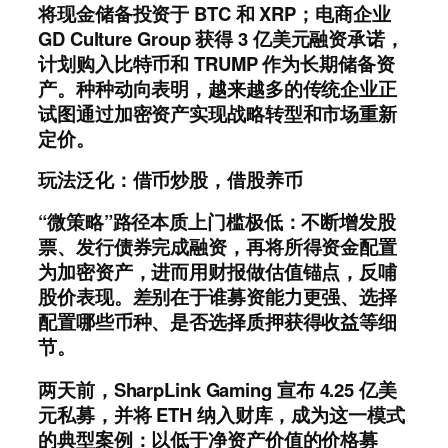
将现金储备投资于 BTC 和 XRP；电商企业
GD Culture Group 获得 3 亿美元融资承诺，
计划购入比特币和 TRUMP 作为长期储备资
产。种种动向表明，越来越多的传统企业正
试图通过加密资产实现战略转型和市场重新
定价。
玩法泛化
：
借币炒股，借股养币
“微策略”路径本质上门槛极低：不断增发股
票、发行债券完成融资，再将所得资金配置
为加密资产，进而用财报做估值锚点，反哺
股价表现。差别在于谁募资能力更强、选择
配置哪些币种、是否选择质押获得收益等细
节。
两天前，SharpLink Gaming 宣布 4.25 亿美
元私募，并将 ETH 纳入财库，成为这一模式
的典型案例：以低于净资产价值的价格募