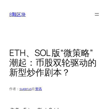
跳
至
8颗区块
内
容
ETH、SOL 版“微策略”
潮起：币股双轮驱动的
新型炒作剧本？
作者：
superus
在
资讯