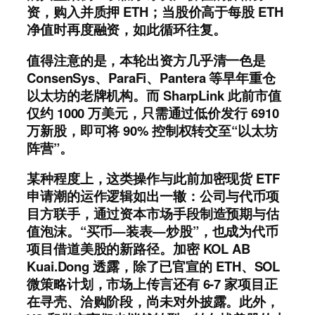
资，购入并质押 ETH；当股价高于每股 ETH
净值时再度融资，如此循环往复。
值得注意的是，本轮出资方几乎清一色是
ConsenSys、ParaFi、Pantera 等早年重仓
以太坊的老牌机构。而 SharpLink 此前市值
仅约 1000 万美元，只需通过低价发行 6910
万新股，即可将 90% 控制权转交至“以太坊
阵营”。
某种程度上，这类操作与此前加密现货 ETF
申请潮的运作逻辑如出一辙：公司与代币项
目方联手，通过资本市场手段制造预期与估
值泡沫。
“买币—装表—炒股”，
也成为
代币
项目借道美股的新路径。加密 KOL AB
Kuai.Dong 透露，除了已官宣的 ETH、SOL
微策略计划，市场上传言还有 6-7 家项目正
在寻壳、洽购阶段，尚未对外披露。
此外，