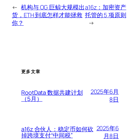
←
机构与 OG 巨鲸大规模出
a16z：加密资产
货，ETH 到底怎样才能拯救
托管的 5 项原则
你？
→
更多文章
2025年6月
RootData 数据共建计划
（5月）
8日
2025年6
a16z 合伙人：稳定币如何砍
掉跨境支付“中间税”
月8日