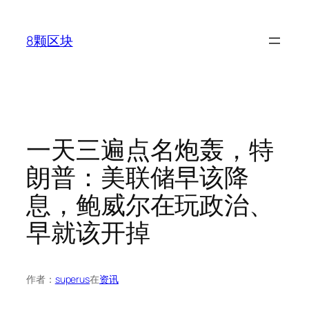
跳
至
8颗区块
内
容
一天三遍点名炮轰，特
朗普：美联储早该降
息，鲍威尔在玩政治、
早就该开掉
作者：
superus
在
资讯