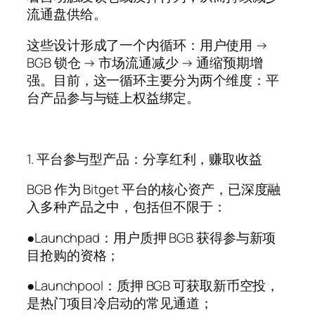
流通盘供给。
这些设计形成了一个内循环：用户使用 →
BGB 锁仓 → 市场流通减少 → 通缩预期增
强。目前，这一循环主要分为两个维度：平
台产品参与与链上权益绑定。
1. 平台参与型产品：分享红利，赚取收益
BGB 作为 Bitget 平台的核心资产，已深度融
入多种产品之中，包括但不限于：
●Launchpad：用户质押 BGB 获得参与新项
目抢购的资格；
●Launchpool：质押 BGB 可获取新币空投，
是热门项目冷启动的常见通道；