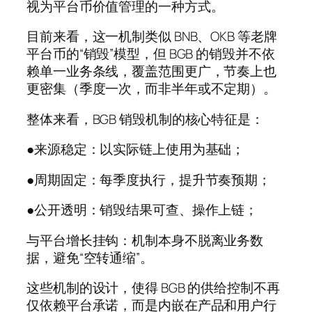
视为平台币价值管理的一种方式。
目前来看，这一机制类似 BNB、OKB 等老牌
平台币的“销毁”模型，但 BGB 的销毁并不依
赖单一业务条线，覆盖范围更广，节奏上也
更密集（季度一次，而非半年或不定期）。
整体来看，BGB 销毁机制的核心特征是：
●来源稳定：以实际链上使用为基础；
●周期固定：每季度执行，提升节奏预期；
●公开透明：销毁结果可查、操作上链；
与平台增长挂钩：机制本身不脱离业务数
据，避免“空转通缩”。
这些机制的设计，使得 BGB 的供给控制不再
仅依赖平台承诺，而是内嵌在产品和用户行