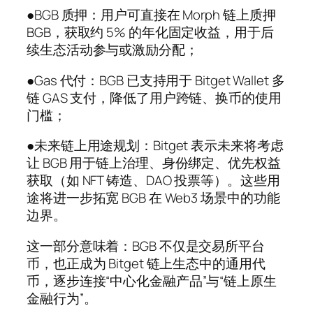
●BGB 质押：用户可直接在 Morph 链上质押
BGB，获取约 5% 的年化固定收益，用于后
续生态活动参与或激励分配；
●Gas 代付：BGB 已支持用于 Bitget Wallet 多
链 GAS 支付，降低了用户跨链、换币的使用
门槛；
●未来链上用途规划：Bitget 表示未来将考虑
让 BGB 用于链上治理、身份绑定、优先权益
获取（如 NFT 铸造、DAO 投票等）。这些用
途将进一步拓宽 BGB 在 Web3 场景中的功能
边界。
这一部分意味着：BGB 不仅是交易所平台
币，也正成为 Bitget 链上生态中的通用代
币，逐步连接“中心化金融产品”与“链上原生
金融行为”。