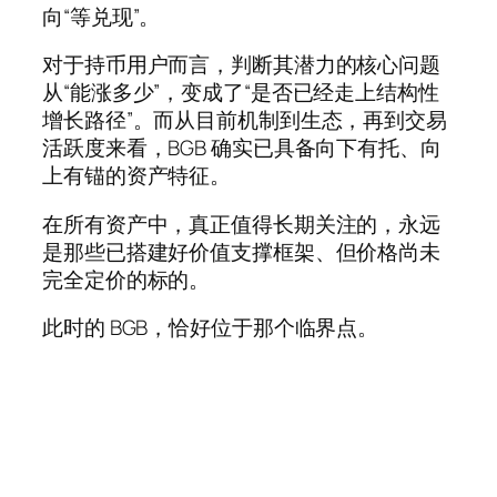
向“等兑现”。
对于持币用户而言，判断其潜力的核心问题
从“能涨多少”，变成了“是否已经走上结构性
增长路径”。而从目前机制到生态，再到交易
活跃度来看，BGB 确实已具备向下有托、向
上有锚的资产特征。
在所有资产中，真正值得长期关注的，永远
是那些已搭建好价值支撑框架、但价格尚未
完全定价的标的。
此时的 BGB，恰好位于那个临界点。