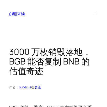
跳
至
8颗区块
内
容
3000 万枚销毁落地，
BGB 能否复制 BNB 的
估值奇迹
作者：
superus
在
资讯