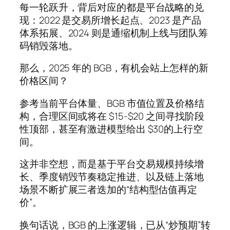
每一轮跃升，背后对应的都是平台战略的兑
现：2022 是交易所增长起点、2023 是产品
体系拓展、2024 则是通缩机制上线与团队筹
码销毁落地。
那么，2025 年的 BGB，有机会站上怎样的新
价格区间？
参考当前平台体量、BGB 市值位置及价格结
构，合理区间或将在 $15-$20 之间寻找阶段
性顶部，甚至有激进模型给出 $30的上行空
间。
这并非空想，而是基于平台交易规模持续增
长、季度销毁节奏稳定推进、以及链上落地
场景不断扩展三者迭加的“结构型估值再定
价”。
换句话说，BGB 的上涨逻辑，已从“炒预期”转