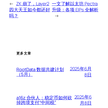
←
ZK 崩了，Layer2
一文了解以太坊 Pectra
四大天王如今都还好
升级：各项 EIPs 全解析
吗？
→
更多文章
2025年6月
RootData 数据共建计划
（5月）
8日
2025年6
a16z 合伙人：稳定币如何砍
掉跨境支付“中间税”
月8日