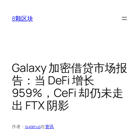
跳
至
8颗区块
内
容
Galaxy 加密借贷市场报
告：当 DeFi 增长
959%，CeFi 却仍未走
出 FTX 阴影
作者：
superus
在
资讯