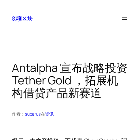
跳
至
8颗区块
内
容
Antalpha 宣布战略投资
Tether Gold ，拓展机
构借贷产品新赛道
作者：
superus
在
资讯