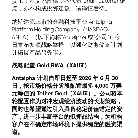
提示：本文系投稿，不代表 ChainCatcher 观
点，亦不构成投资建议，请谨慎看待。
纳斯达克上市的金融科技平台 Antalpha
Platform Holding Company（NASDAQ:
ANTA）（以下简称“Antalpha”或“公司”）今
日宣布多项战略举措，以强化财务储备计划
并拓展产品服务能力。
战略配置 Gold RWA（XAU₮）
Antalpha 计划自即日起至 2026 年 6 月 30
日，按市场价格分阶段配置最多 4,000 万美
元等值的 Tether Gold（XAU₮）。公司将本
轮配置作为对冲宏观经济波动的长期策略，
同时也希望通过引入具备稳定价值锚定的资
产，进一步丰富平台的抵押品结构，为机构
客户在不确定市场环境下提供稳定的融资渠
道。