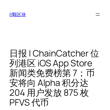
跳
至
8颗区块
内
容
日报 | ChainCatcher 位
列港区 iOS App Store
新闻类免费榜第 7；币
安将向 Alpha 积分达
204 用户发放 875 枚
PFVS 代币