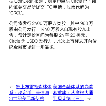
据 CoinDesk 报道，稳定币巨头 Circle 已向纽
约证券交易所提交 IPO 申请，股票代码为
“CRCL”。
公司将发行 2400 万股 A 类股，其中 960 万
股由公司发行，1440 万股来自现有股东出
售，预计定价区间为每股 24 至 26 美元。
Circle 为 USDC 发行方，此次上市标志其向传
统金融市场进一步靠拢。
←
链上布雷顿森林体
美国金融体系的崩溃
系：稳定币、美债与
和重建：从摩根大通
21世纪美元新架构
到贝莱德（三）
→