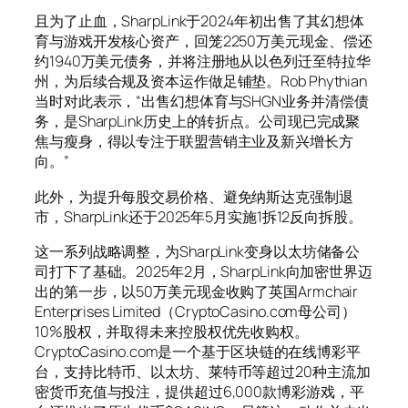
且为了止血，SharpLink于2024年初出售了其幻想体
育与游戏开发核心资产，回笼2250万美元现金、偿还
约1940万美元债务，并将注册地从以色列迁至特拉华
州，为后续合规及资本运作做足铺垫。Rob Phythian
当时对此表示，“出售幻想体育与SHGN业务并清偿债
务，是SharpLink历史上的转折点。公司现已完成聚
焦与瘦身，得以专注于联盟营销主业及新兴增长方
向。”
此外，为提升每股交易价格、避免纳斯达克强制退
市，SharpLink还于2025年5月实施1拆12反向拆股。
这一系列战略调整，为SharpLink变身以太坊储备公
司打下了基础。2025年2月，SharpLink向加密世界迈
出的第一步，以50万美元现金收购了英国Armchair
Enterprises Limited（CryptoCasino.com母公司）
10%股权，并取得未来控股权优先收购权。
CryptoCasino.com是一个基于区块链的在线博彩平
台，支持比特币、以太坊、莱特币等超过20种主流加
密货币充值与投注，提供超过6,000款博彩游戏，平