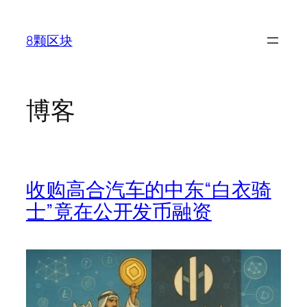
跳
至
8颗区块
内
容
博客
收购高合汽车的中东“白衣骑
士”竟在公开发币融资