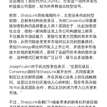
台还推出了原生代币$CASINO。尽管这一动作并未当
时提振公司股价，却为外界释放出转型信号。
然而，SharpLink营收规模尚小，主营业务尚处转型
初期，且财务结构依然承压，为何ConsenSys等重量
级加密机构仍选择重金入局？原因在于，比起加密原
生企业，借助一家纳斯达克上市公司构建链上财库，
不仅极具市场说服力，更能引发更大范围的资本市场
联动，从而可能改变资本市场对以太坊的想象路径。
类似Strategy将比特币装入上市公司、并借资本市场
放大价值的套利模式，获得了远超币价本身的股价溢
价，这种模式已被市场广泛认可，吸引众多追随者。
Joseph Lubin对于此次投资也表示，“交易完成后，
Consensys期待与SharpLink展开合作，共同探索并
制定以太坊财库战略，并在其核心业务上担任战略顾
问。这是以太坊社区激动人心的时刻，我非常高兴能
与 Rob 及其团队合作，将以太坊的潜力带入公共资本
市场。”
不过，SharpLink依赖ETH储备带来的财务杠杆效应能