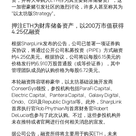
资，并将大举购入ETH作为其主要财库储备资产，这
一加密豪赌引发社区的激烈讨论，许多人甚至称其为
“以太坊版Strategy”。
押注ETH为财库储备资产，以200万市值获得
4.25亿融资
根据SharpLink发布的公告，公司已签署一项证券购
买协议，将通过公开公司私募投资（PIPE）方式融资
约4.25亿美元。根据协议，公司将以每股6.15美元的
价格发行约6,910万股普通股（或等价证券），其中
管理团队成员的认购价格为每股6.72美元。
本轮融资阵容堪称豪华，以太坊基础设施开发商
ConsenSys领投，参投机构包括ParaFi Capital、
Electric Capital、Pantera Capital、Galaxy Digital、
Ondo、GSR及Republic Digital等。此外，SharpLink
首席执行官Rob Phythian与首席财务官Robert
DeLucia也参与了此次认购。不过，这些参投机构并
未在推特或者官网进行任何相关消息的宣发。
据公司公告，融资所得将主要用于购买ETH，未来