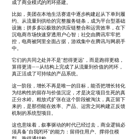
成了商业模式的闭环搭建。
比如，美团在本地生活赛道中逐步构建起从下单到履
约、从流量到供给的完整服务链条，成为平台型基础
设施；拼多多以极致的供应链整合和运营效率，在下
沉电商市场快速穿透用户心智；社交由腾讯牢牢把
控，电商被阿里全面占据，游戏集中在腾讯与网易手
中。
它们的共同之处并不是“想得更远”，而是跑得更稳，
算得更清——从结构上完成了从流量到价值的闭环，
真正活成了可持续的产品系统。
这一阶段，增长不再是唯一的目标，能否把增长转化
为结构性的留存与价值沉淀，才是决定项目生死的真
正分水岭。粗放式扩张在这个阶段被淘汰，真正留下
来的，是那些能在效率、产品、运营之间构建正反馈
机制的系统型项目。
这也意味着，叙事驱动的时代已经过去，商业逻辑必
须具备“自我闭环”的能力：留得住用户、撑得住模
型、跑得通结构。