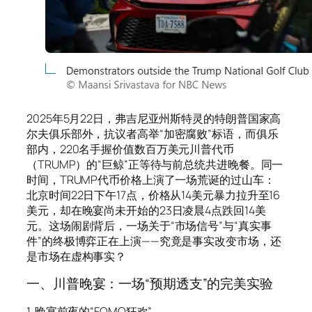
2025年5月22日，弗吉尼亚州斯特灵的特朗普国家高
尔夫俱乐部外，抗议者高举“加密腐败”标语，而俱乐
部内，220名手握价值数百万美元川普代币
（TRUMP）的“巨鲸”正等待与前总统共进晚餐。同一
时间，TRUMP代币价格上演了一场荒诞的过山车：
北京时间22日下午17点，价格从14美元暴力拉升至16
美元，却在晚宴尚未开始的23日凌晨4点跌回14美
元。这场闹剧背后，一场关于“市场信号”与“真实事
件”的终极博弈正在上演——究竟是事实改变市场，还
是市场在虚构事实？
一、川普晚宴：一场“预期透支”的完美实验
1. 晚宴前夜的“FOMO狂欢”