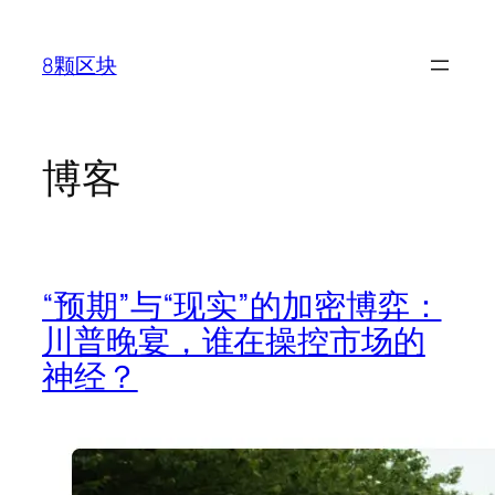
跳
至
8颗区块
内
容
博客
“预期”与“现实”的加密博弈：
川普晚宴，谁在操控市场的
神经？