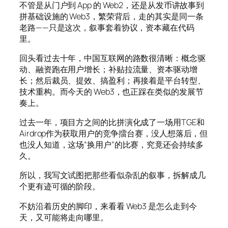
不管是从门户到 App 的 Web2，还是从发币讲故事到
拼基础设施的 Web3，繁荣背后，走的其实是同一条
老路——只是这次，叙事套着协议，资本藏在代码
里。
回头看过去十年，中国互联网的路数很清晰：概念驱
动、融资跑在用户增长；补贴拉流量、资本驱动增
长；然后裁员、提效、搞盈利；再接着是平台转型、
技术重构。而今天的 Web3，也正踩在类似的发展节
奏上。
过去一年，项目方之间的比拼演化成了一场用TGE和
Airdrop作为获取用户的竞争擂台赛，没人想落后，但
也没人知道，这场“换用户”的比赛，究竟还会持续多
久。
所以，我写文试图把那些看似杂乱的叙事，拆解成几
个更有迹可循的阶段。
不妨沿着历史的脚印，来看看 Web3 是怎么走到今
天，又可能将走向哪里。