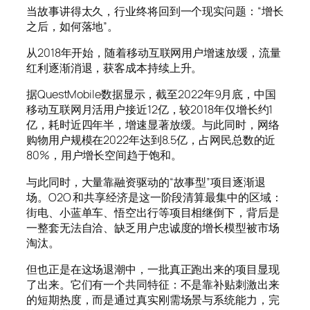
当故事讲得太久，行业终将回到一个现实问题：“增长
之后，如何落地”。
从2018年开始，随着移动互联网用户增速放缓，流量
红利逐渐消退，获客成本持续上升。
据QuestMobile数据显示，截至2022年9月底，中国
移动互联网月活用户接近12亿，较2018年仅增长约1
亿，耗时近四年半，增速显著放缓。与此同时，网络
购物用户规模在2022年达到8.5亿，占网民总数的近
80%，用户增长空间趋于饱和。
与此同时，大量靠融资驱动的“故事型”项目逐渐退
场。O2O 和共享经济是这一阶段清算最集中的区域：
街电、小蓝单车、悟空出行等项目相继倒下，背后是
一整套无法自洽、缺乏用户忠诚度的增长模型被市场
淘汰。
但也正是在这场退潮中，一批真正跑出来的项目显现
了出来。它们有一个共同特征：不是靠补贴刺激出来
的短期热度，而是通过真实刚需场景与系统能力，完