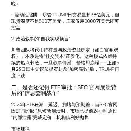
晚）
– 流动性陷阱：尽管TRUMP日交易量超38亿美元，但
现货深度不足500万美元，庄家仅用2000万美元即可
控盘
2. 政治叙事的“自我实现预言”
川普团队将代币持有量与政治资源绑定（如白宫参观
权），本质是将“社交资本”证券化。这种模式依赖持
续的热点刺激，一旦叙事停滞，价格即崩塌——正如5
月23日民主党议员提案封杀“加密腐败”后，TRUMP再
度下跌
二、是否还记得 ETF 审批：SEC 官网崩溃背
后的“信息套利战争”
2024年ETF狂潮：延迟、拥堵与预期差：当SEC官网
因ETF批准消息短暂崩溃时，市场已提前24小时通过
“内部泄露”完成定价，机构借利好抛售
市场规律