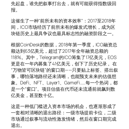
先起盘，谁先把叙事打出去，就有可能获得指数级回
报。
这催生了一种“前所未有的资本效率”：2017至2018年
间，ICO市场经历了前所未有的爆发式增长，成为区
块链历史上最具争议也最具标志性的融资阶段之一。
根据CoinDesk的数据，2018年第一季度，ICO融资总
额达到63亿美元，超过了2017年全年融资总额的
118%。其中，Telegram的ICO筹集了17亿美元，EOS
更是在一年内募集了41亿美元，创下了历史纪录 。在
“万物皆可区块链”的窗口期——只要贴上标签、搭出叙
事，哪怕落地路径还未清晰，也能预支未来的估值想
象。DeFi、NFT、Layer1、GameFi……每一个热词，都
是一个“窗口”。项目估值在代币还未流通前就飙到数
亿美金，甚至数十亿。
这是一种低门槛进入资本市场的机会，也逐渐形成了
一套相对清晰的退出路径：一级市场提前卡位，二级
市场通过叙事与流动性激发情绪，然后在窗口期完成
退出。